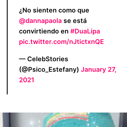
¿No sienten como que
@dannapaola
se está
convirtiendo en
#DuaLipa
pic.twitter.com/nJtictxnQE
— CelebStories
(@Psico_Estefany)
January 27,
2021