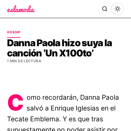
Es la Moda
GOSSIP
Danna Paola hizo suya la
canción ‘Un X100to’
1 MIN DE LECTURA
C
omo recordarán, Danna Paola
salvó a Enrique Iglesias en el
Tecate Emblema. Y es que tras
supuestamente no poder asistir por