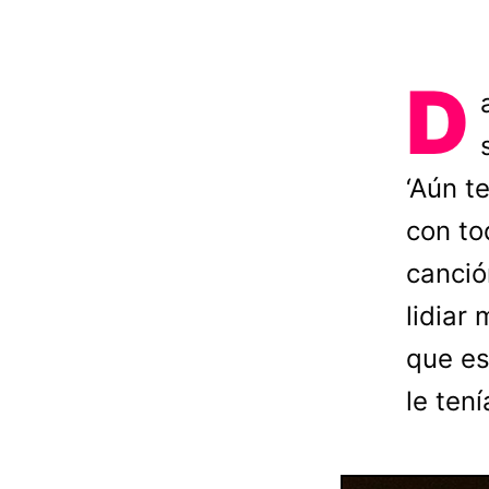
D
‘Aún te
con to
canció
lidiar 
que es
le ten