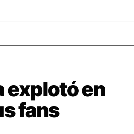
 explotó en
us fans