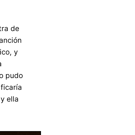
tra de
anción
ico, y
a
no pudo
ficaría
y ella