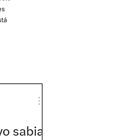
es
stá