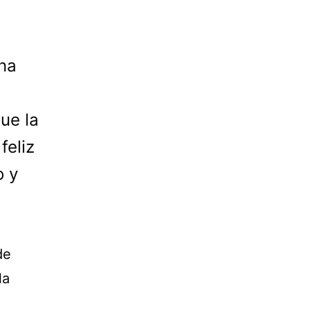
na
ue la
feliz
o y
de
la