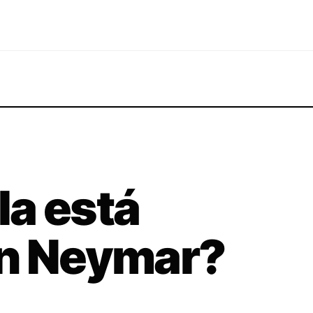
a está
on Neymar?