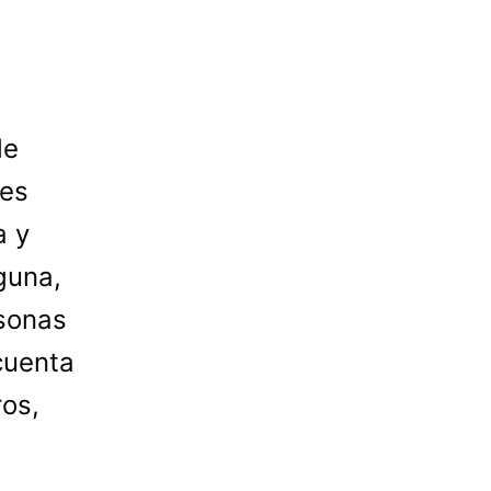
de
les
a y
guna,
rsonas
cuenta
ros,