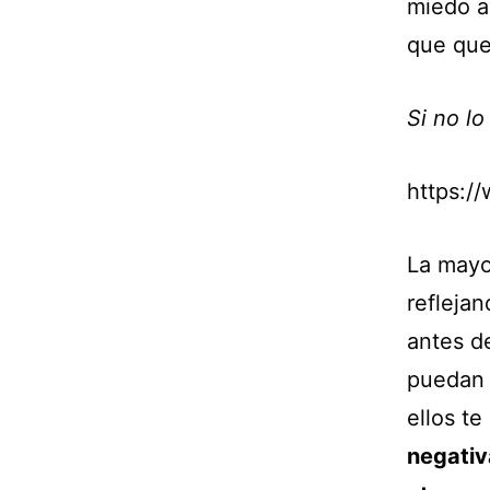
miedo a
que que
Si no lo
https:
La mayo
refleja
antes d
puedan d
ellos te
negativ