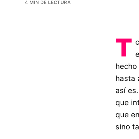
4 MIN DE LECTURA
T
o
e
hecho 
hasta 
así es
que in
que en
sino t