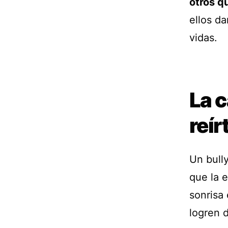
otros q
ellos da
vidas.
La 
reír
Un bully
que la 
sonrisa 
logren 