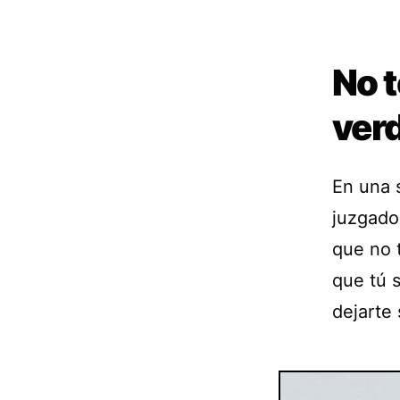
No t
ver
En una 
juzgado 
que no 
que tú 
dejarte 