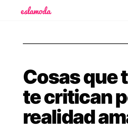
Es la Moda
Cosas que t
te critican 
realidad ama