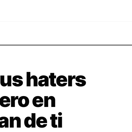
us haters
pero en
n de ti