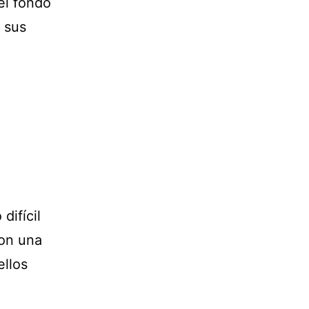
el fondo
n sus
difícil
con una
ellos