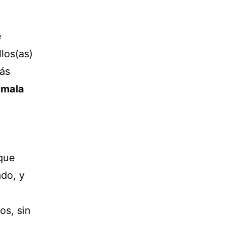
e
los(as)
más
 mala
 que
do, y
os, sin