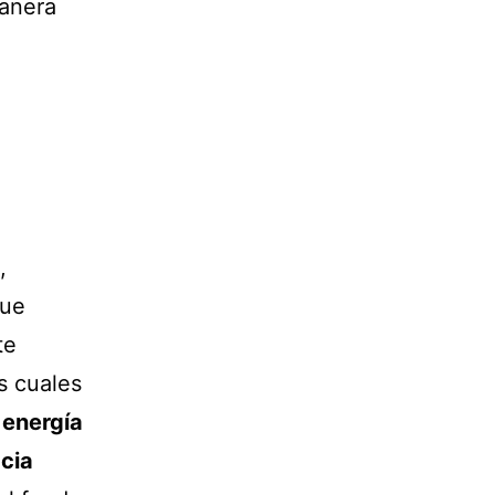
manera
,
que
te
s cuales
 energía
cia