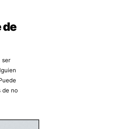
e de
 ser
lguien
 Puede
s de no