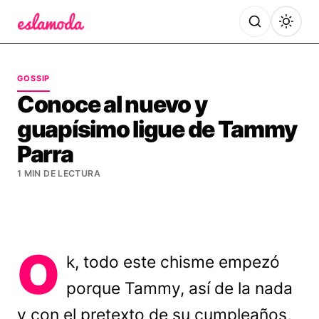
Es la Moda
GOSSIP
Conoce al nuevo y
guapísimo ligue de Tammy
Parra
1 MIN DE LECTURA
O
k, todo este chisme empezó
porque Tammy, así de la nada
y con el pretexto de su cumpleaños,