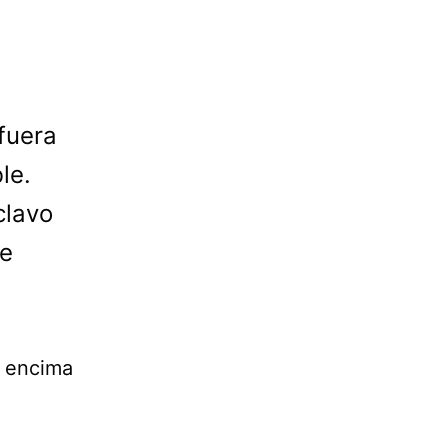
 fuera
le.
clavo
le
o encima