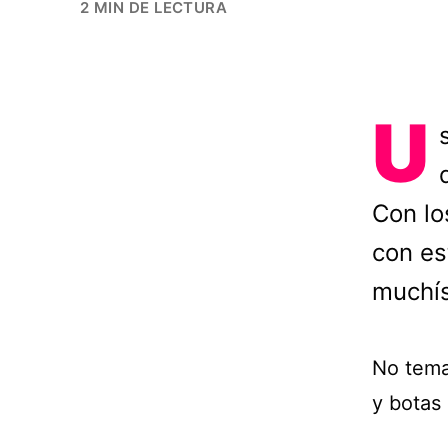
2 MIN DE LECTURA
U
Con lo
con es
muchís
No tema
y botas 