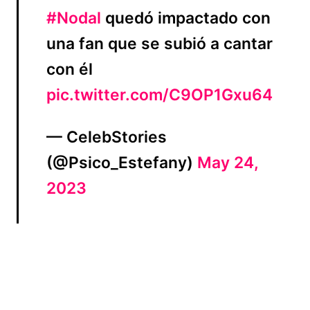
#Nodal
quedó impactado con
una fan que se subió a cantar
con él
pic.twitter.com/C9OP1Gxu64
— CelebStories
(@Psico_Estefany)
May 24,
2023