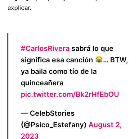
explicar.
#CarlosRivera
sabrá lo que
significa esa canción
… BTW,
ya baila como tío de la
quinceañera
pic.twitter.com/Bk2rHfEbOU
— CelebStories
(@Psico_Estefany)
August 2,
2023