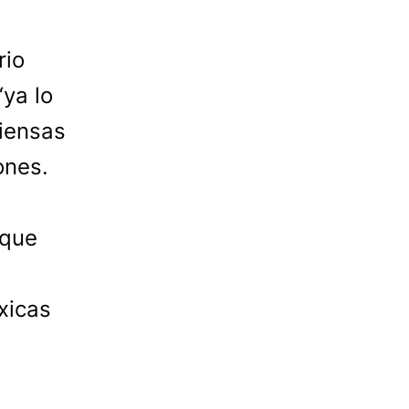
rio
‘ya lo
piensas
ones.
 que
xicas