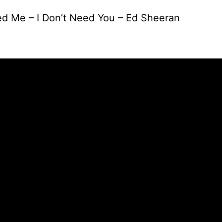
d Me – I Don’t Need You – Ed Sheeran