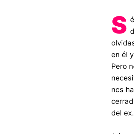
S
é
d
olvida
en él 
Pero n
necesi
nos ha
cerrad
del ex.