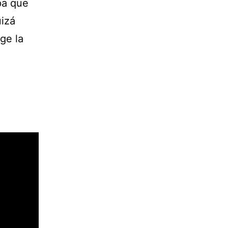
pa que
uizá
ge la