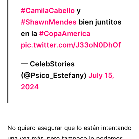
#CamilaCabello
y
#ShawnMendes
bien juntitos
en la
#CopaAmerica
pic.twitter.com/J33oN0DhOf
— CelebStories
(@Psico_Estefany)
July 15,
2024
No quiero asegurar que lo están intentando
una vez más, pero tampoco lo podemos