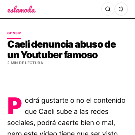
Es la Moda
GOSSIP
Caeli denuncia abuso de
un Youtuber famoso
2 MIN DE LECTURA
P
odrá gustarte o no el contenido
que Caeli sube a las redes
sociales, podrá caerte bien o mal,
pero este video tiene que ser visto