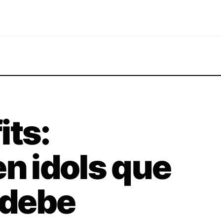
its:
en idols que
 debe