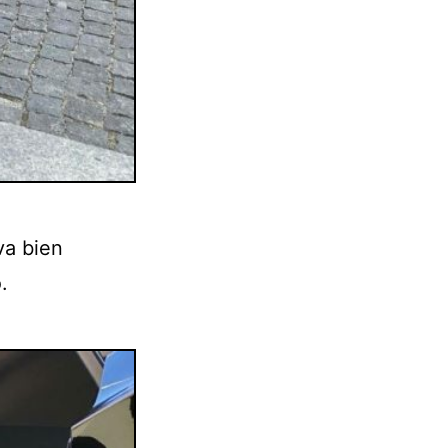
va bien
.