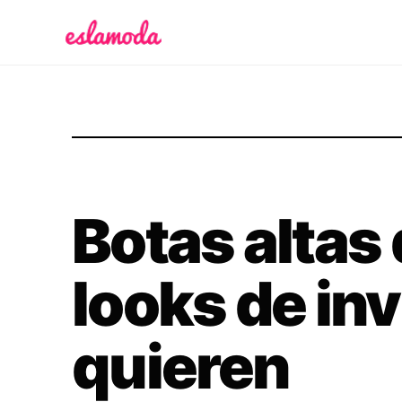
Es la Moda
Botas altas
looks de in
quieren