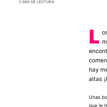
2 MIN DE LECTURA
L
o
m
encont
comenz
hay me
altas 
Unas bot
que le h