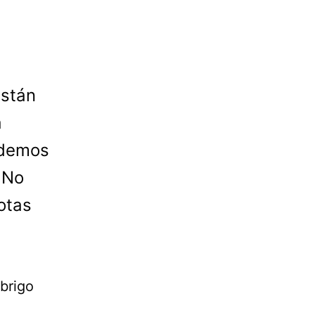
están
á
odemos
 No
otas
abrigo