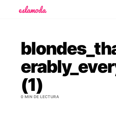
Es la Moda
blondes_tha
erably_ever
(1)
0 MIN DE LECTURA