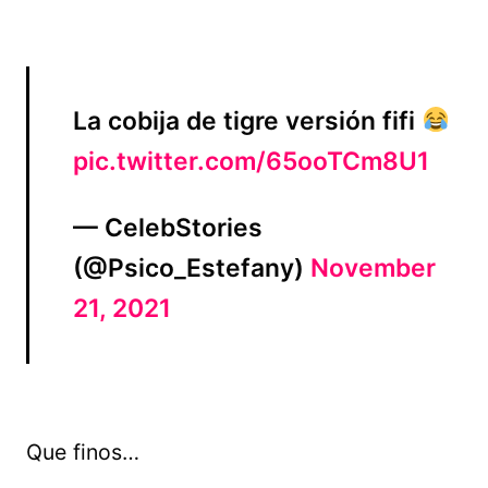
La cobija de tigre versión fifi
pic.twitter.com/65ooTCm8U1
— CelebStories
(@Psico_Estefany)
November
21, 2021
Que finos…