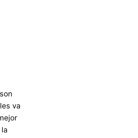
 son
les va
mejor
 la