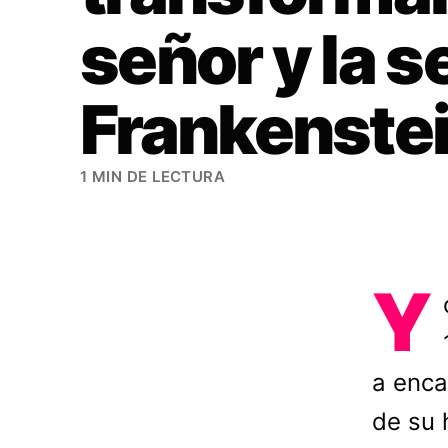
señor y la 
Frankenstei
1 MIN DE LECTURA
Y
a enca
de su h