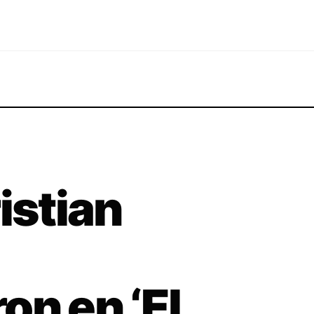
istian
on en ‘El