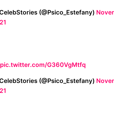
CelebStories (@Psico_Estefany)
Novem
21
pic.twitter.com/G360VgMtfq
CelebStories (@Psico_Estefany)
Novem
21