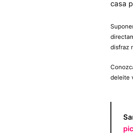
casa p
Suponem
directa
disfraz
Conozca
deleite 
Sa
pi