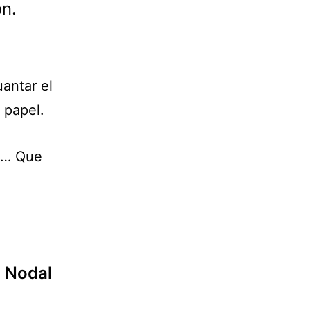
on.
antar el
 papel.
in… Que
ó Nodal