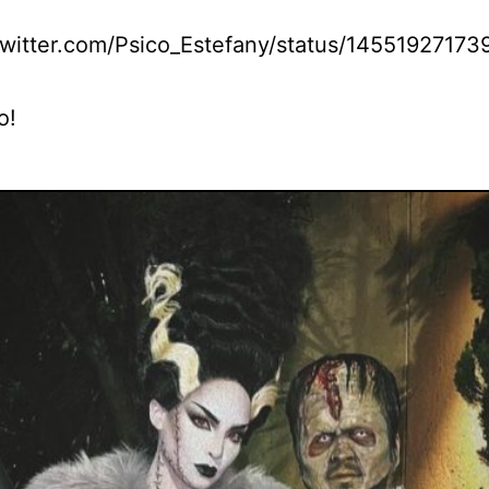
/twitter.com/Psico_Estefany/status/1455192717
o!