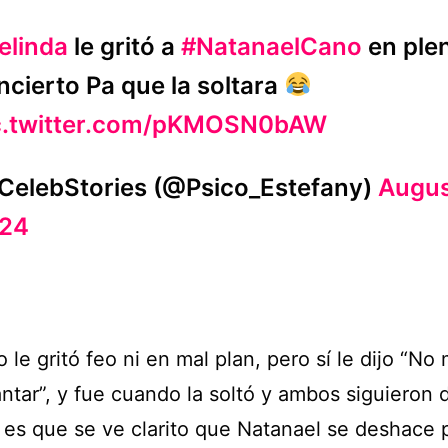
elinda
le gritó a
#NatanaelCano
en ple
ncierto Pa que la soltara
c.twitter.com/pKMOSN0bAW
CelebStories (@Psico_Estefany)
Augus
24
 le gritó feo ni en mal plan, pero sí le dijo “No
ntar”, y fue cuando la soltó y ambos siguieron 
 es que se ve clarito que Natanael se deshace p