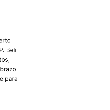
erto
. Beli
tos,
abrazo
le para