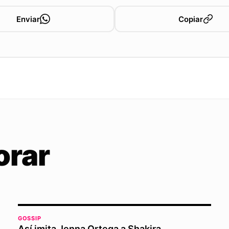
Enviar
Copiar
orar
GOSSIP
Así imita Jenna Ortega a Shakira