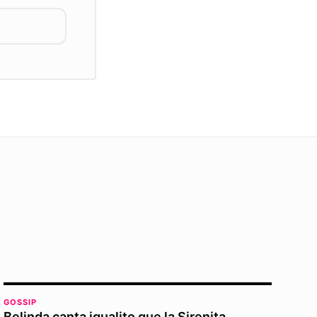
GOSSIP
Belinda canta igualito que la Sirenita