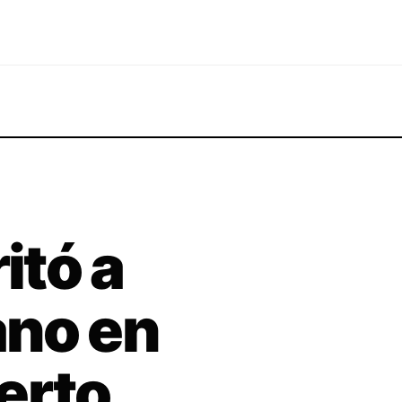
itó a
ano en
erto