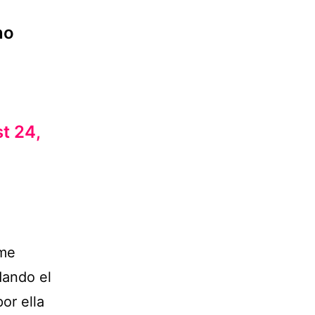
no
t 24,
 me
dando el
or ella