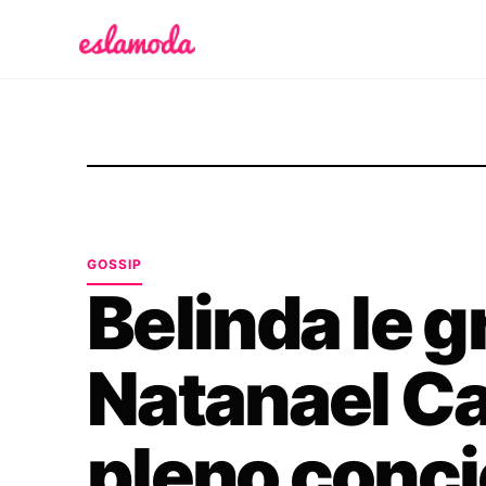
Es la Moda
GOSSIP
Belinda le gr
Natanael C
pleno conci