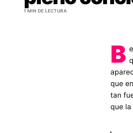
1 MIN DE LECTURA
B
e
q
apareci
que en
tan fu
que la