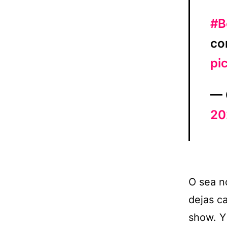
#B
co
pi
— 
20
O sea no
dejas ca
show. Y