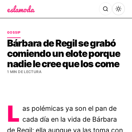
Es la Moda
GOSSIP
Bárbara de Regil se grabó
comiendo un elote porque
nadie le cree que los come
1 MIN DE LECTURA
L
as polémicas ya son el pan de
cada día en la vida de Bárbara
de Regil; ella aunque ya las toma con