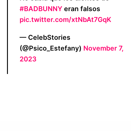
#BADBUNNY
eran falsos
pic.twitter.com/xtNbAt7GqK
— CelebStories
(@Psico_Estefany)
November 7,
2023