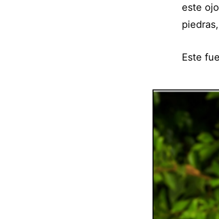
este oj
piedras,
Este fu