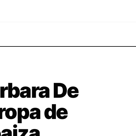
árbara De
 ropa de
aiza