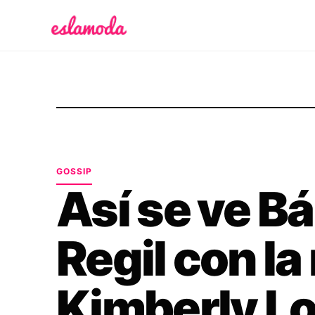
Es la Moda
GOSSIP
Así se ve B
Regil con la
Kimberly Lo