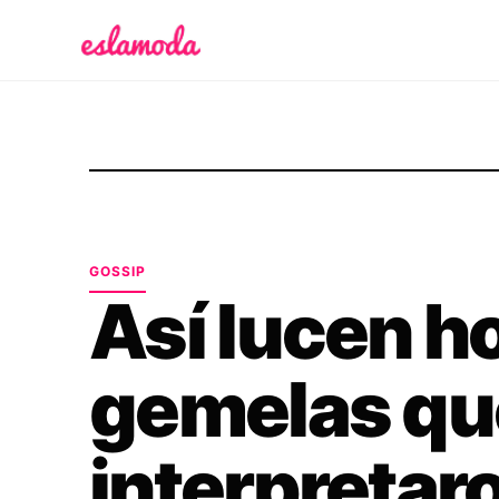
Es la Moda
GOSSIP
Así lucen ho
gemelas qu
interpreta