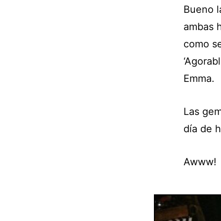
Bueno la
ambas h
como se
‘Agorabl
Emma.
Las geme
día de 
Awww!