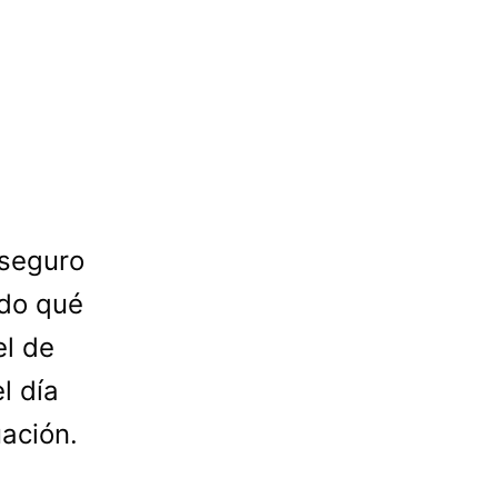
 seguro
do qué
el de
l día
uación.