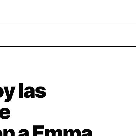
y las
e
ron a Emma