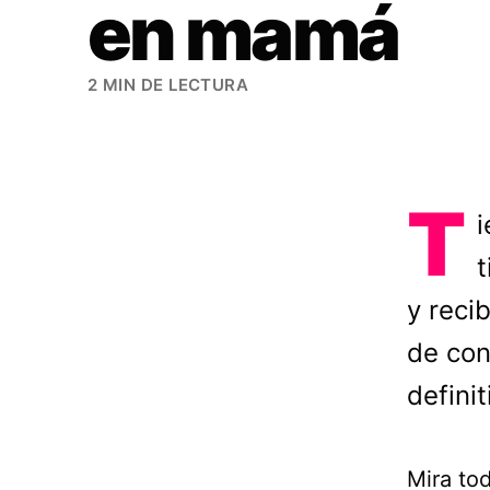
en mamá
2 MIN DE LECTURA
T
i
t
y reci
de con
defini
Mira to