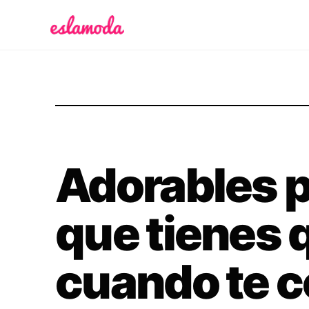
Es la Moda
Adorables 
que tienes 
cuando te c