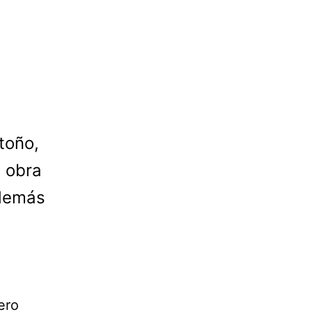
toño,
a obra
además
ero