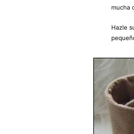
mucha c
Hazle s
pequeño