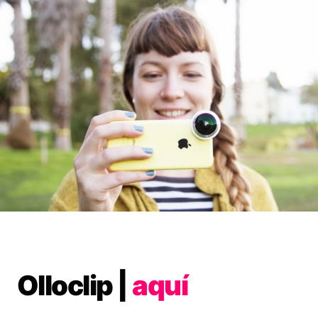
Olloclip |
aquí