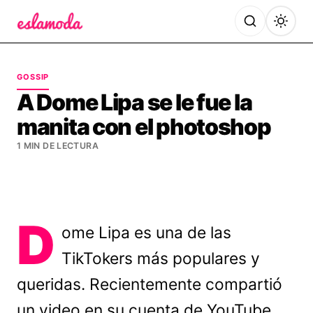
Es la Moda
GOSSIP
A Dome Lipa se le fue la
manita con el photoshop
1 MIN DE LECTURA
D
ome Lipa es una de las
TikTokers más populares y
queridas. Recientemente compartió
un video en su cuenta de YouTube,