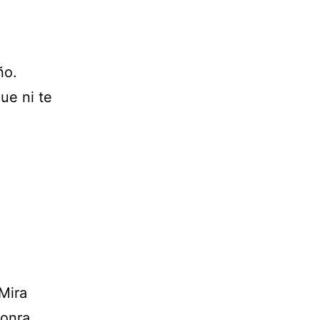
ño.
ue ni te
Mira
honra.