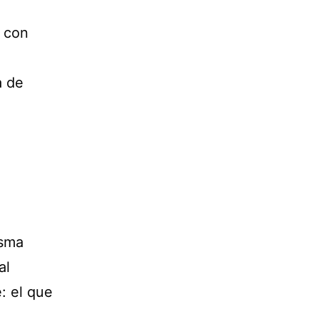
e con
a de
isma
al
: el que