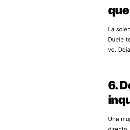
que
La sole
Duele te
ve. Dej
6. D
inq
Una muj
directo.