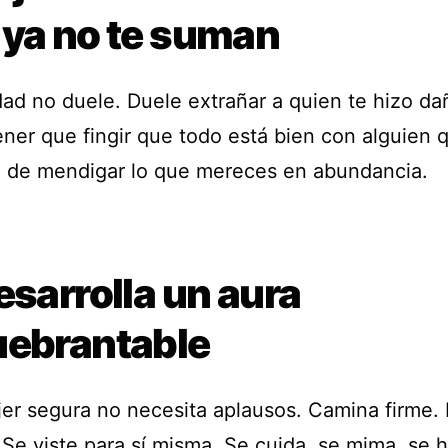
 ya no te suman
dad no duele. Duele extrañar a quien te hizo da
ner que fingir que todo está bien con alguien q
a de mendigar lo que mereces en abundancia.
esarrolla un aura
uebrantable
er segura no necesita aplausos. Camina firme. 
 Se viste para sí misma. Se cuida, se mima, se 