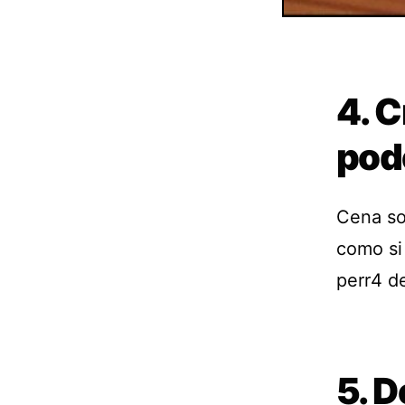
4. C
pod
Cena sol
como si 
perr4 de
5. D