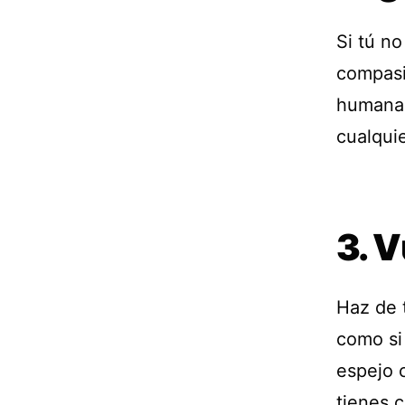
Si tú n
compasió
humana.
cualqui
3. 
Haz de 
como si 
espejo 
tienes c