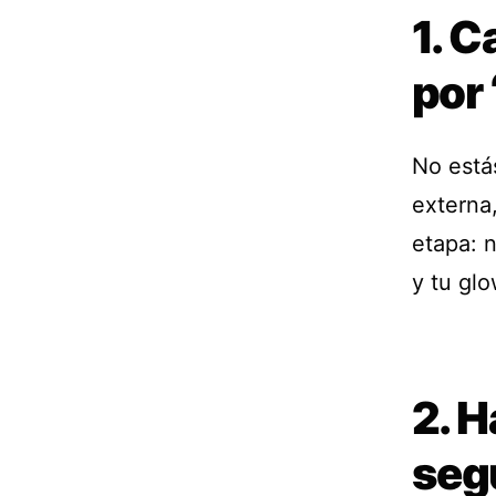
1. C
por 
No estás
externa,
etapa: n
y tu glo
2. H
seg