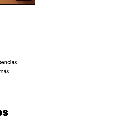
sencias
 más
os