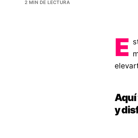
2 MIN DE LECTURA
E
s
m
elevart
Aquí 
y dis