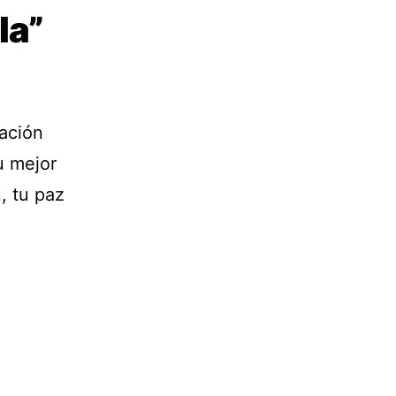
la”
dación
u mejor
, tu paz