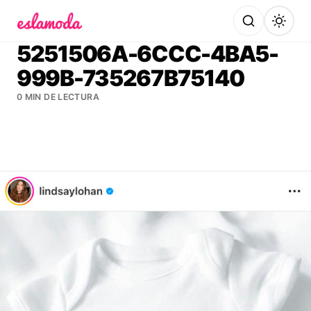
Es la Moda
5251506A-6CCC-4BA5-
999B-735267B75140
0 MIN DE LECTURA