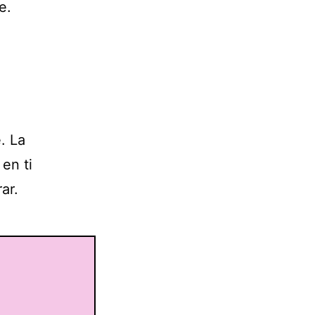
e.
. La
en ti
ar.