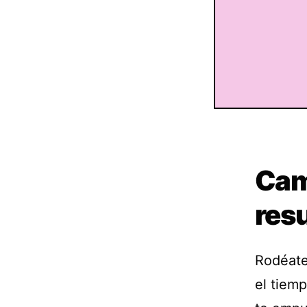
Camb
res
Rodéate
el tiem