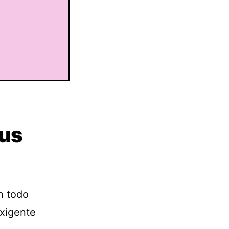
tus
n todo
exigente