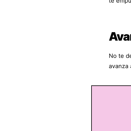
te empuj
Ava
No te d
avanza 