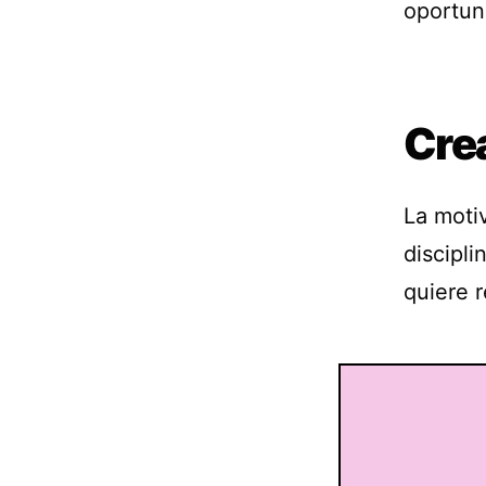
oportun
Crea
La moti
discipli
quiere r