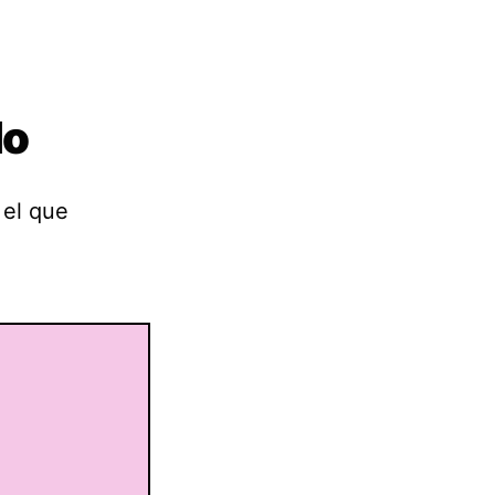
do
 el que