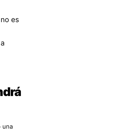
 no es
la
ndrá
o una