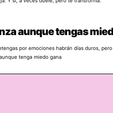
a. Y sí, a veces duele, pero te transforma.
nza aunque tengas mie
etengas por emociones habrán días duros, pero
aunque tenga miedo gana