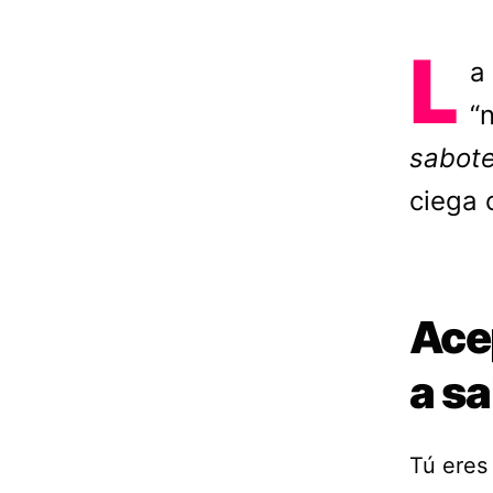
L
a
“
sabot
ciega 
Acep
a sa
Tú eres 