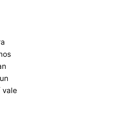
ra
mos
an
 un
 vale