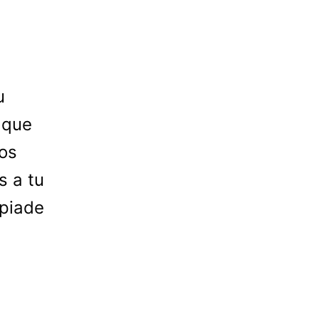
u
 que
os
s a tu
apiade