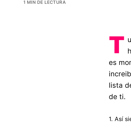
1 MIN DE LECTURA
T
u
h
es mom
increi
lista 
de ti.
1. Así 