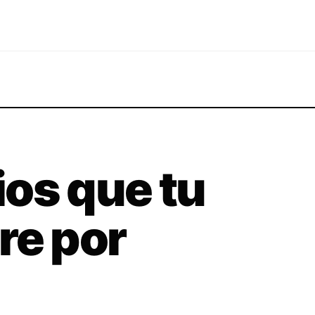
os que tu
re por