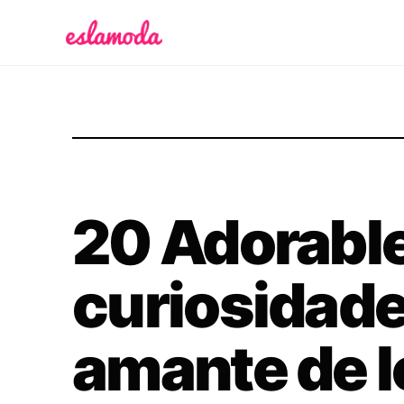
Es la Moda
20 Adorabl
curiosidade
amante de 