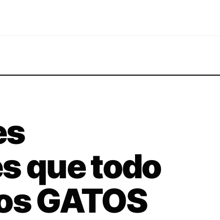
es
s que todo
los GATOS