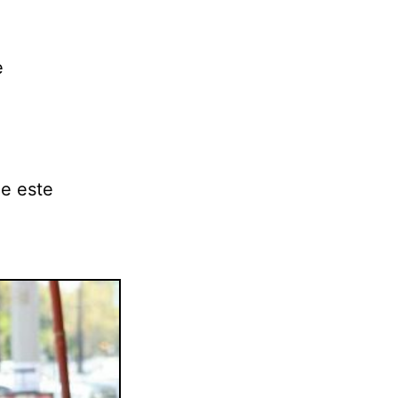
e
de este