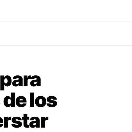
 para
de los
rstar