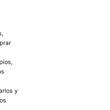
s,
prar
pios,
os
rlos y
os