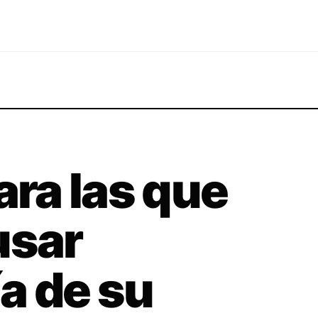
ara las que
usar
ía de su