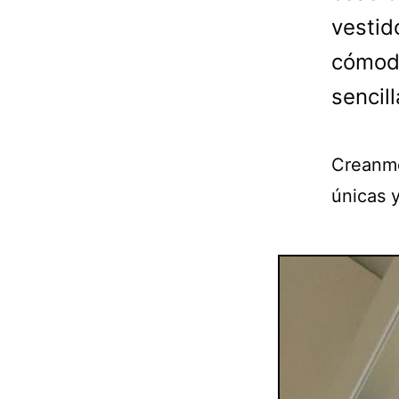
vestid
cómoda
sencil
Creanme
únicas 