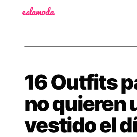
Es la Moda
16 Outfits p
no quieren 
vestido el d