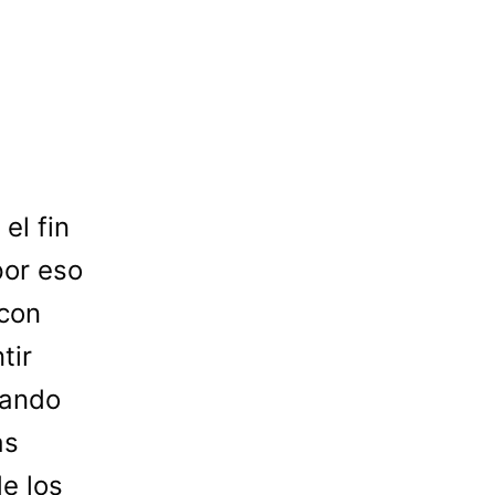
el fin
por eso
 con
tir
sando
as
e los