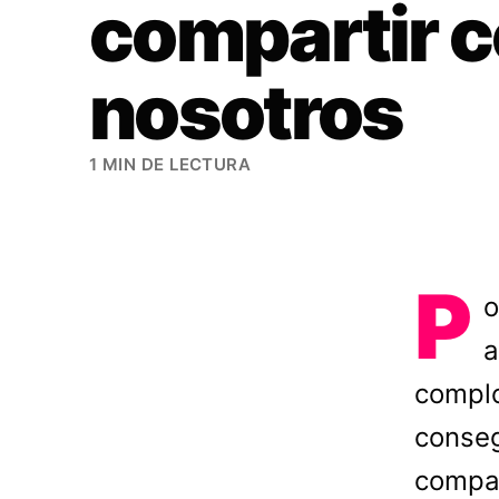
compartir 
nosotros
1 MIN DE LECTURA
P
o
a
complo
conseg
compar