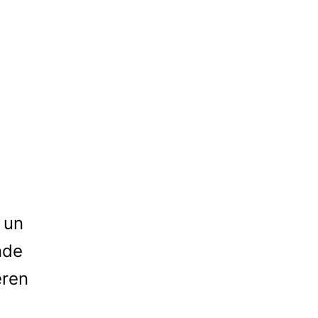
 un
nde
eren