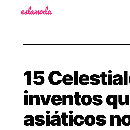
Es la Moda
15 Celestia
inventos qu
asiáticos n