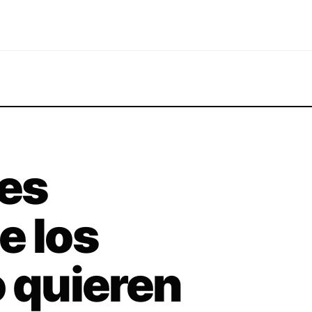
les
e los
o quieren