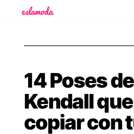
Es la Moda
14 Poses de 
Kendall qu
copiar con t