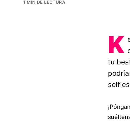
1 MIN DE LECTURA
K
tu best
podría
selfie
¡Póngan
suéltens