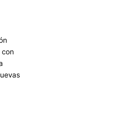
ión
 con
a
nuevas