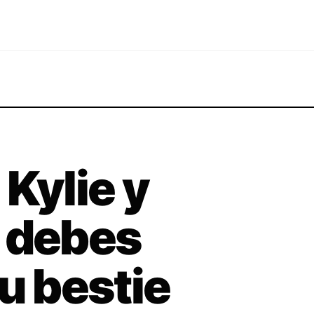
Kylie y
e debes
u bestie