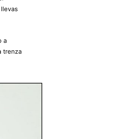
llevas
o a
a trenza