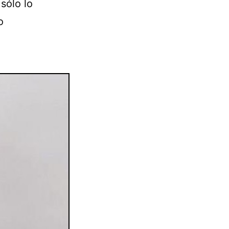
sólo lo
o