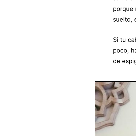
porque 
suelto,
Si tu c
poco, h
de espi