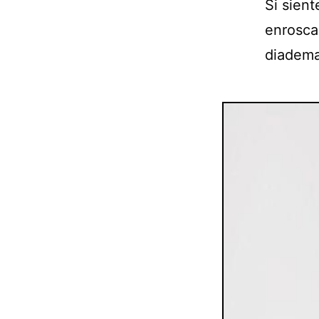
Si sient
enroscas
diadema