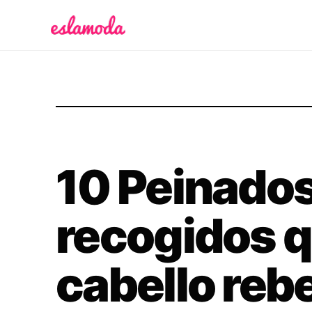
Es la Moda
10 Peinado
recogidos q
cabello reb