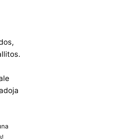
dos,
litos.
ale
radoja
una
s!