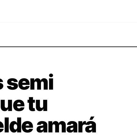
s semi
ue tu
elde amará