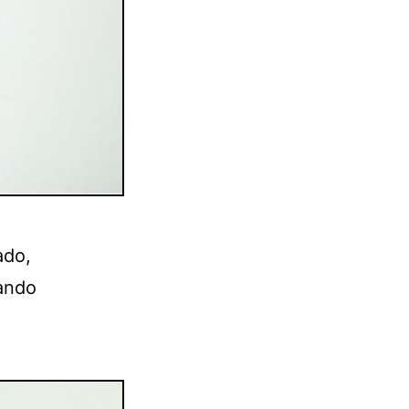
ado,
uando