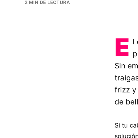
2 MIN DE LECTURA
E
l
p
Sin em
traiga
frizz 
de bel
Si tu ca
solución