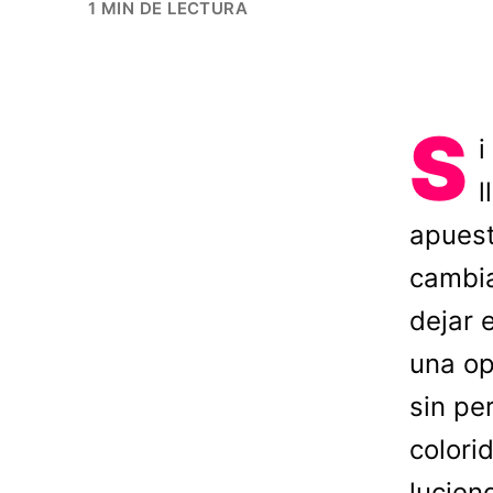
1 MIN DE LECTURA
S
i
l
apuest
cambia
dejar 
una op
sin pe
colori
luciend