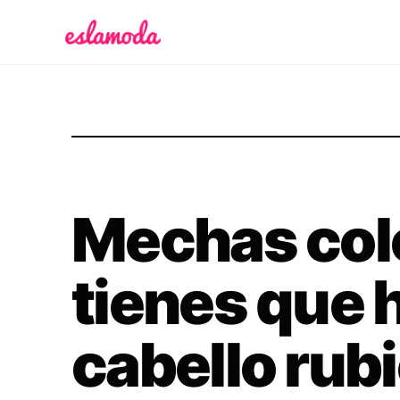
Es la Moda
Mechas col
tienes que h
cabello rub