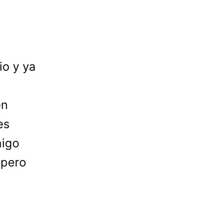
io y ya
en
es
aigo
 pero
s