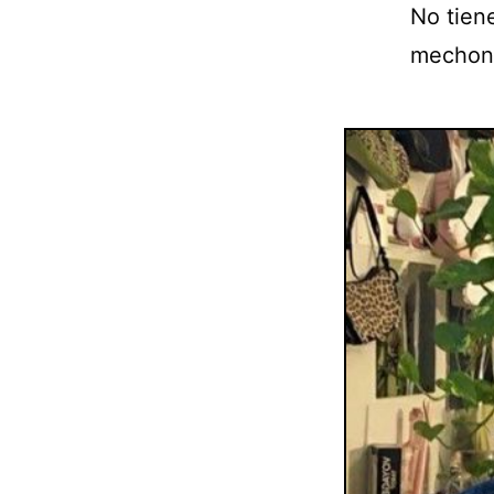
No tien
mechone