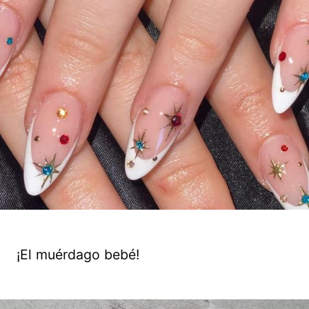
¡El muérdago bebé!